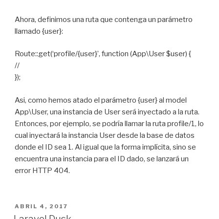
Ahora, definimos una ruta que contenga un parámetro
llamado {user}:
Route::get(‘profile/{user}’, function (App\User $user) {
//
});
Asi, como hemos atado el parámetro {user} al model
App\User, una instancia de User será inyectado a la ruta.
Entonces, por ejemplo, se podría llamar la ruta profile/1, lo
cual inyectará la instancia User desde la base de datos
donde el ID sea 1. Al igual que la forma implícita, sino se
encuentra una instancia para el ID dado, se lanzará un
error HTTP 404.
POSTED
ABRIL 4, 2017
ON