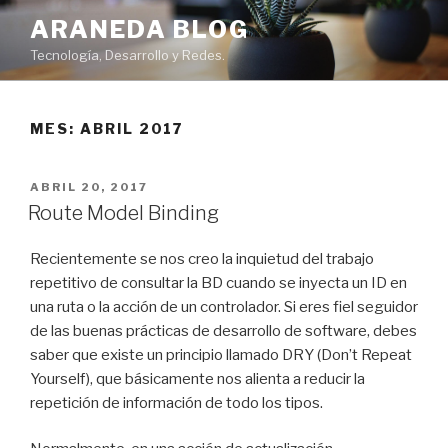
Skip
ARANEDA BLOG
to
Tecnología, Desarrollo y Redes.
content
MES: ABRIL 2017
POSTED
ABRIL 20, 2017
ON
Route Model Binding
Recientemente se nos creo la inquietud del trabajo
repetitivo de consultar la BD cuando se inyecta un ID en
una ruta o la acción de un controlador. Si eres fiel seguidor
de las buenas prácticas de desarrollo de software, debes
saber que existe un principio llamado DRY (Don’t Repeat
Yourself), que básicamente nos alienta a reducir la
repetición de información de todo los tipos.