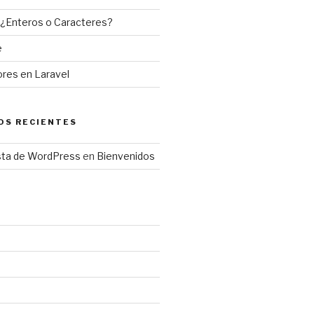
, ¿Enteros o Caracteres?
e
ores en Laravel
OS RECIENTES
sta de WordPress
en
Bienvenidos