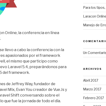
Para los tipos
Laracon Onlin
Manejo de Err
n Online, la conferencia en línea
.
COMENTARI
se llevo a cabo la conferencia con la
Un Comentari
ores apasionados por el framework
ell, el mismo que participo como
nuevo Laravel 5.4, preparándonos para
ARCHIVOS
.5 del framework.
Abril 2017
nes de Jeffrey Way, fundador de
Marzo 2017
vel Mix, Evan You creador de Vue.Js y
ravel Shift conversando sobre el
Febrero 2017
o que fue la jornada de todo el día.