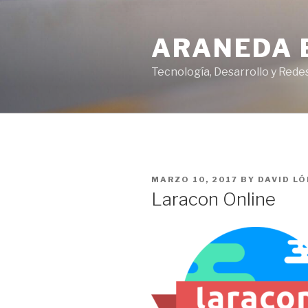
Skip
to
ARANEDA 
content
Tecnología, Desarrollo y Redes
POSTED
MARZO 10, 2017
BY
DAVID L
ON
Laracon Online