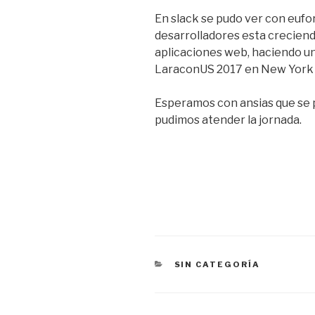
En slack se pudo ver con euf
desarrolladores esta creciend
aplicaciones web, haciendo un
LaraconUS 2017 en New York e
Esperamos con ansias que se p
pudimos atender la jornada.
CATEGORIES
SIN CATEGORÍA