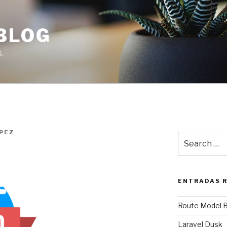
BLOG
.
ÓPEZ
Search
for:
ENTRADAS 
Route Model B
Laravel Dusk