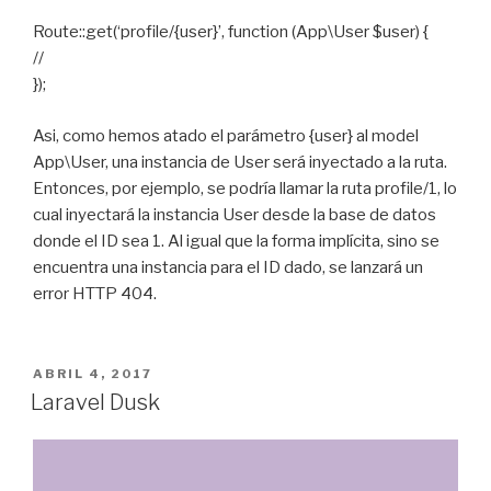
Route::get(‘profile/{user}’, function (App\User $user) {
//
});
Asi, como hemos atado el parámetro {user} al model
App\User, una instancia de User será inyectado a la ruta.
Entonces, por ejemplo, se podría llamar la ruta profile/1, lo
cual inyectará la instancia User desde la base de datos
donde el ID sea 1. Al igual que la forma implícita, sino se
encuentra una instancia para el ID dado, se lanzará un
error HTTP 404.
POSTED
ABRIL 4, 2017
ON
Laravel Dusk