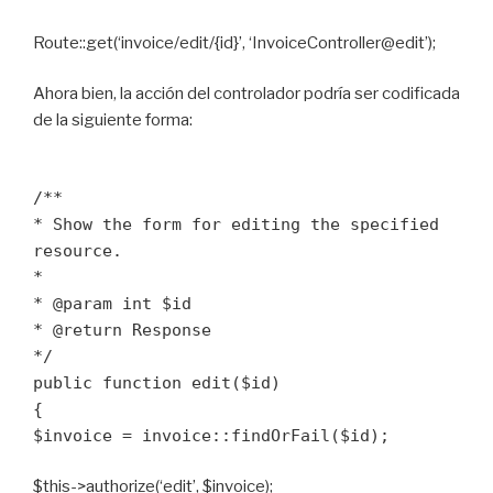
Route::get(‘invoice/edit/{id}’, ‘InvoiceController@edit’);
Ahora bien, la acción del controlador podría ser codificada
de la siguiente forma:
/**
* Show the form for editing the specified
resource.
*
* @param int $id
* @return Response
*/
public function edit($id)
{
$invoice = invoice::findOrFail($id);
$this->authorize(‘edit’, $invoice);